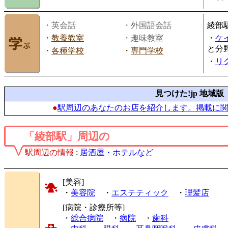
・英会話
・外国語会話
綾部
・
教養教室
・趣味教室
・
ケ
と分
・
各種学校
・
専門学校
・
リ
見つけた!jp 地域版
●
駅周辺のあなたのお店を紹介します。掲載に
「綾部駅」周辺の
駅周辺の情報
:
居酒屋・ホテルなど
[美容]
・
美容院
・
エステティック
・
理髪店
[病院・診療所等]
・
総合病院
・
病院
・
歯科