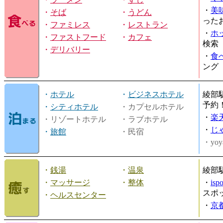
・
美
・
そば
・
うどん
った
・
ファミレス
・
レストラン
・
ホ
・
ファストフード
・
カフェ
検索
・
デリバリー
・
食
ング
・
ホテル
・
ビジネスホテル
綾部
予約
・
シティホテル
・カプセルホテル
・
楽
・リゾートホテル
・ラブホテル
・
じ
・
旅館
・民宿
・yoy
・
銭湯
・
温泉
綾部
・
マッサージ
・
整体
・
is
スポ
・
ヘルスセンター
・
京