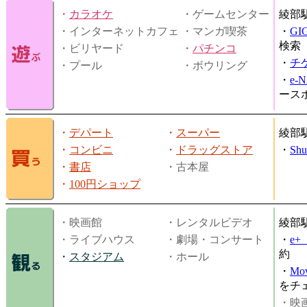
・
カラオケ
・ゲームセンター
綾部
・インターネットカフェ
・マンガ喫茶
・
GI
検索
・ビリヤード
・
パチンコ
・
チ
・プール
・ボウリング
・
e-
ース
・
デパート
・
スーパー
綾部
・
コンビニ
・
ドラッグストア
・
Shu
・
書店
・古本屋
・
100円ショップ
・映画館
・レンタルビデオ
綾部
・ライブハウス
・劇場・コンサート
・
e
約
・
スタジアム
・ホール
・
Mov
をチ
・映画