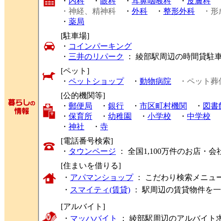
・
内科
・
眼科
・
耳鼻咽喉科
・
皮膚科
・神経、精神科
・
外科
・
整形外科
・形
・
薬局
[駐車場]
・
コインパーキング
・
三井のリパーク
： 綾部駅周辺の時間貸駐
[ペット]
・
ペットショップ
・
動物病院
・ペット葬
[公的機関等]
・
郵便局
・
銀行
・
市区町村機関
・
図書
・
保育所
・
幼稚園
・
小学校
・
中学校
・
神社
・
寺
[電話番号検索]
・
タウンページ
： 全国1,100万件のお店
[住まいを借りる]
・
アパマンショップ
： こだわり検索メニュ
・
スマイティ(賃貸)
： 駅周辺の賃貸物件を
[アルバイト]
・
マッハバイト
： 綾部駅周辺のアルバイト