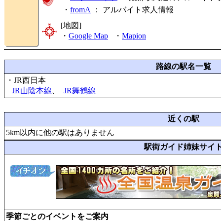
・
fromA
：
アルバイト求人情報
[地図]
・
Google Map
・
Mapion
路線の駅名一覧
・JR西日本
JR山陰本線
、
JR舞鶴線
近くの駅
5km以内に他の駅はありません
駅街ガイド姉妹サイ
季節ごとのイベントをご案内