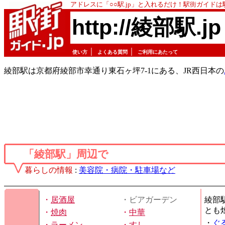
アドレスに「○○駅.jp」と入れるだけ！駅街ガイド
http://綾部駅.jp
｜
｜
使い方
よくある質問
ご利用にあたって
綾部駅は京都府綾部市幸通り東石ヶ坪7-1にある、JR西日本の
「綾部駅」周辺で
暮らしの情報
:
美容院・病院・駐車場など
・
居酒屋
・ビアガーデン
綾部
とも
・
焼肉
・
中華
・
ぐ
・
ラーメン
・
すし